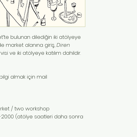
t’te bulunan dilediğin iki atölyeye
inde market alanına giriş,
Diren
i ve iki atölyeye katılım dahildir.
bilgi almak için mail
market / two workshop
00-20:00 (atölye saatleri daha sonra