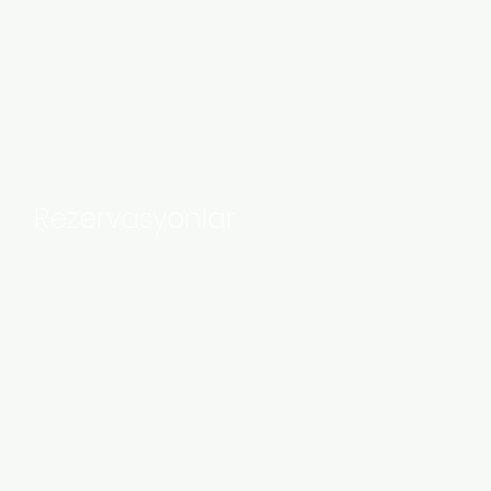
Rezervasyonlar
n
Mail:
rupucollective@gmail.com