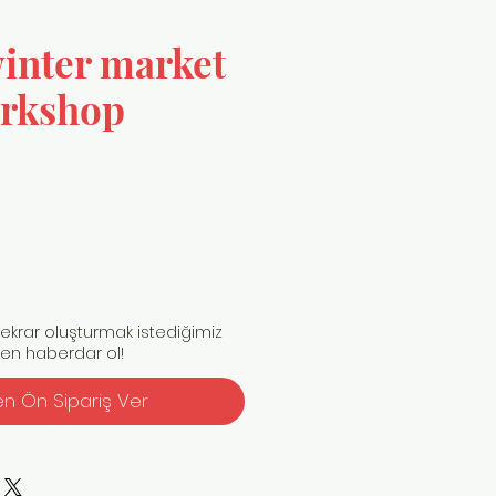
winter market
orkshop
krar oluşturmak istediğimiz
 sen haberdar ol!
 Ön Sipariş Ver