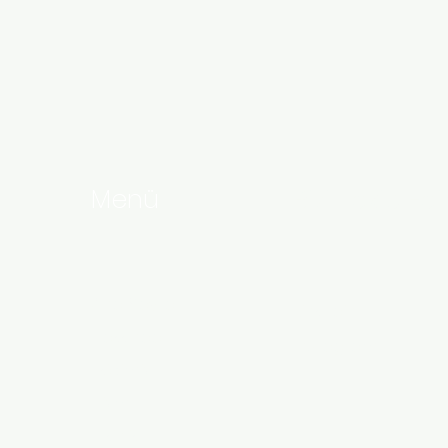
Menü
Bizi Takip Edi
Ana Sayfa
Linkedin
Hakkında
Instagram
Ekibimiz
Hizmetler
Etkinlikler