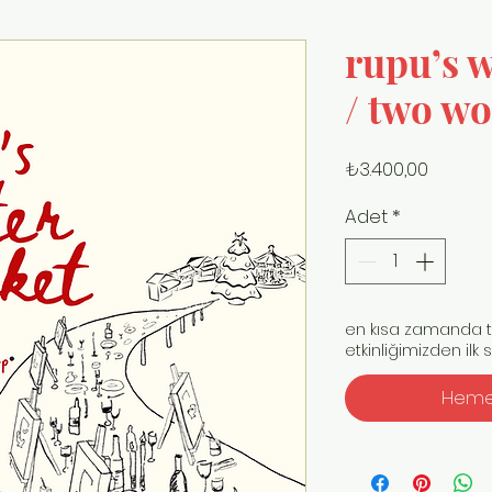
rupu’s 
/ two w
Fiyat
₺3.400,00
Adet
*
en kısa zamanda te
etkinliğimizden ilk
Hemen