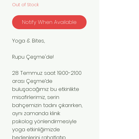
Out of Stock
Notify When Available
Yoga & Bites,
Rupu Çeşme'de!
28 Temmuz saat 19:00-21:00
arası Çeşme’de
buluşacağımız bu etkinlikte
misafirlerimiz, serin
bahçemizin tadını çıkarırken,
aynı zamanda klinik
psikolog yönlendirmesiyle
yoga etkinliğimizde
bedenlerini rahatlatıp