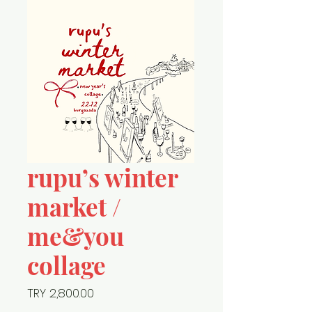
rupu’s winter
market /
me&you
collage
Price
TRY 2,800.00