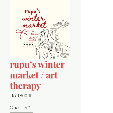
rupu’s winter
market / art
therapy
Price
TRY 1,800.00
Quantity
*