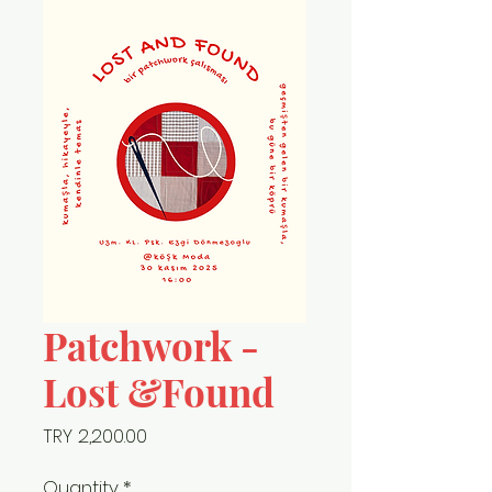
Patchwork -
Lost &Found
Price
TRY 2,200.00
Quantity
*