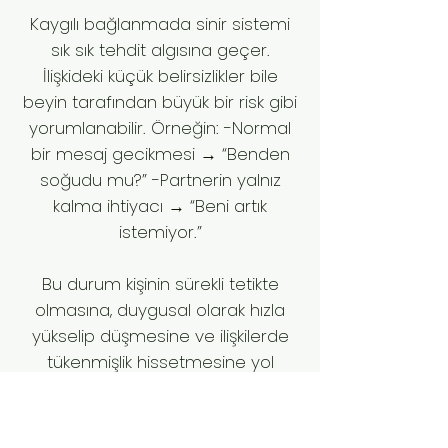
Kaygılı bağlanmada sinir sistemi
sık sık tehdit algısına geçer.
İlişkideki küçük belirsizlikler bile
beyin tarafından büyük bir risk gibi
yorumlanabilir. Örneğin: -Normal
bir mesaj gecikmesi → “Benden
soğudu mu?” -Partnerin yalnız
kalma ihtiyacı → “Beni artık
istemiyor.”
Bu durum kişinin sürekli tetikte
olmasına, duygusal olarak hızla
yükselip düşmesine ve ilişkilerde
tükenmişlik hissetmesine yol
açabilir. Kaygılı bağlanma
yaşamak, ilişkilerde “fazla” olmak
ya da sevmeyi becerememek