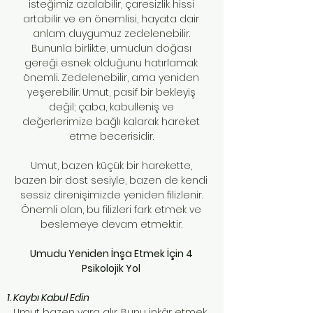
isteğimiz azalabilir, çaresizlik hissi
artabilir ve en önemlisi, hayata dair
anlam duygumuz zedelenebilir.
Bununla birlikte, umudun doğası
gereği esnek olduğunu hatırlamak
önemli. Zedelenebilir, ama yeniden
yeşerebilir. Umut, pasif bir bekleyiş
değil; çaba, kabulleniş ve
değerlerimize bağlı kalarak hareket
etme becerisidir.
Umut, bazen küçük bir harekette,
bazen bir dost sesiyle, bazen de kendi
sessiz direnişimizde yeniden filizlenir.
Önemli olan, bu filizleri fark etmek ve
beslemeye devam etmektir.
Umudu Yeniden İnşa Etmek İçin 4
Psikolojik Yol
Kaybı Kabul Edin
Umut bazen yara alır. Bunu inkâr etmek