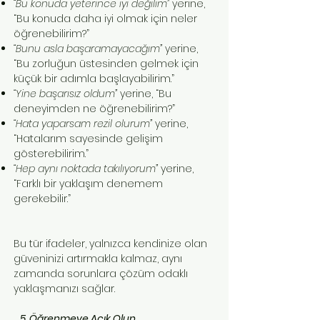
“Bu konuda yeterince iyi değilim”
yerine,
“Bu konuda daha iyi olmak için neler
öğrenebilirim?”
“Bunu asla başaramayacağım”
yerine,
“Bu zorluğun üstesinden gelmek için
küçük bir adımla başlayabilirim.”
“Yine başarısız oldum”
yerine, “Bu
deneyimden ne öğrenebilirim?”
“Hata yaparsam rezil olurum”
yerine,
“Hatalarım sayesinde gelişim
gösterebilirim.”
“Hep aynı noktada takılıyorum”
yerine,
“Farklı bir yaklaşım denemem
gerekebilir.”
Bu tür ifadeler, yalnızca kendinize olan
güveninizi artırmakla kalmaz, aynı
zamanda sorunlara çözüm odaklı
yaklaşmanızı sağlar.
5. Öğrenmeye Açık Olun