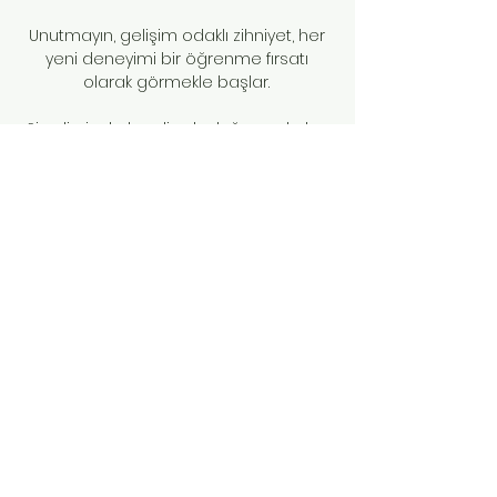
Unutmayın, gelişim odaklı zihniyet, her
yeni deneyimi bir öğrenme fırsatı
olarak görmekle başlar.
Şimdi, siz de kendi yolculuğunuzda bu
yaklaşımı benimsemek için küçük bir
adım atabilir misiniz?
Düşüncelerinizi ve deneyimlerinizi
paylaşmaktan çekinmeyin. Belki de bu
yolculukta birbirimize ilham verebiliriz!