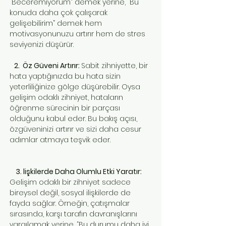
“Beceremiyorum” demek yerine, “Bu
konuda daha çok çalışarak
gelişebilirim” demek hem
motivasyonunuzu artırır hem de stres
seviyenizi düşürür.
2. Öz Güveni Artırır:
Sabit zihniyette, bir
hata yaptığınızda bu hata sizin
yeterliliğinize gölge düşürebilir. Oysa
gelişim odaklı zihniyet, hataların
öğrenme sürecinin bir parçası
olduğunu kabul eder. Bu bakış açısı,
özgüveninizi artırır ve sizi daha cesur
adımlar atmaya teşvik eder.
3. lişkilerde Daha Olumlu Etki Yaratır:
Gelişim odaklı bir zihniyet sadece
bireysel değil, sosyal ilişkilerde de
fayda sağlar. Örneğin, çatışmalar
sırasında, karşı tarafın davranışlarını
yargılamak yerine, “Bu durumu daha iyi