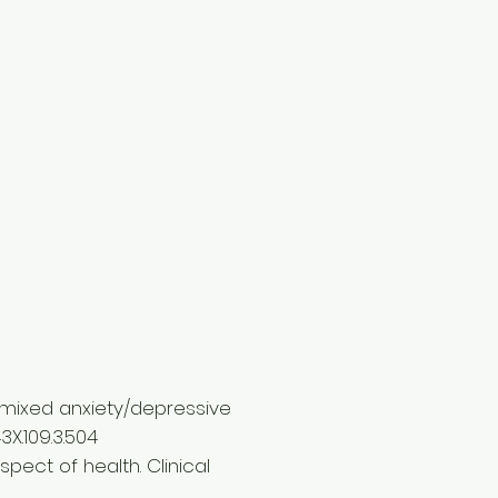
mixed anxiety/depressive
3X.109.3.504
pect of health. Clinical