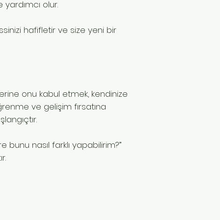
 yardımcı olur.
inizi hafifletir ve size yeni bir
erine onu kabul etmek, kendinize
 öğrenme ve gelişim fırsatına
şlangıçtır.
 bunu nasıl farklı yapabilirim?”
r.