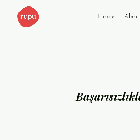
Home
Abou
Başarısızlık