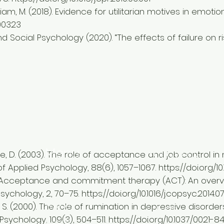
m, M. (2018). Evidence for utilitarian motives in emotion
000323
cial Psychology (2020). “The effects of failure on ris
Menu
Follow Us
03). The role of acceptance and job control in ment
f Applied Psychology, 88(6), 1057–1067.
https://doi.org/1
ptance and commitment therapy (ACT): An overvi
Psychology, 2, 70–75.
https://doi.org/10.1016/j.copsyc.2014.0
Home
 The role of rumination in depressive disorders 
Linkedin
sychology, 109(3), 504–511.
https://doi.org/10.1037/0021-84
About