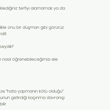
klediğiniz terfiyi alamamak ya da
llikle onu bir düşman gibi görürüz:
dit.
seydik?
an nasıl öğrenebileceğimizi ele
bize “hata yapmanın kötü olduğu”
rkunun getirdiği kaçınma davranışı
lir.