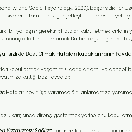
onality and Social Psychology, 2020), başarısızlık korkus
nsiyellerini tam olarak gerçekleştirememesine yol açtı
arklı bir yaklaşım gerektirir: Hataları kabul etmek, onlar
u sonuçlarla tanımlamamak. Bu, bizi özgürleştirir ve b
şarısızlıkla Dost Olmak: Hataları Kucaklamanın Faydal
ları kabul etmek, yaşamımızı daha anlamlı ve dengeli bi
ayatımıza kattığı bazı faydalar:
ır:
Hatalar, neyin işe yaramadığını anlamamıza yardımcı
ızlık karşısında direnç göstermek yerine onu kabul etmek, z
den Yazmamızı Sağlar:
Başarısızlık, kendimizi bir başarıs