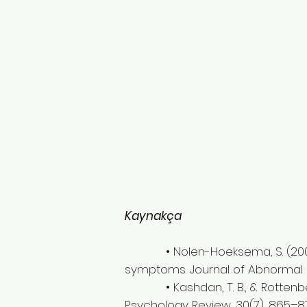
Kaynakça
• Nolen-Hoeksema, S. (2000). T
symptoms. Journal of Abnormal P
• Kashdan, T. B., & Rottenberg, 
Psychology Review, 30(7), 865–8