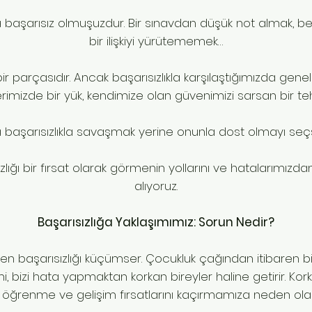
başarısız olmuşuzdur. Bir sınavdan düşük not almak, be
bir ilişkiyi yürütememek…
ir parçasıdır. Ancak başarısızlıkla karşılaştığımızda gene
rimizde bir yük, kendimize olan güvenimizi sarsan bir teh
ya başarısızlıkla savaşmak yerine onunla dost olmayı seç
zlığı bir fırsat olarak görmenin yollarını ve hatalarımızd
alıyoruz.
Başarısızlığa Yaklaşımımız: Sorun Nedir?
rken başarısızlığı küçümser. Çocukluk çağından itibaren 
i, bizi hata yapmaktan korkan bireyler haline getirir. Ko
 öğrenme ve gelişim fırsatlarını kaçırmamıza neden olabi