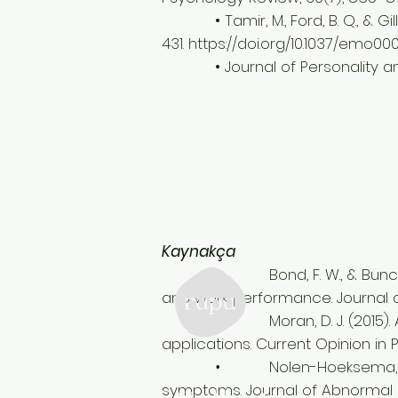
• Tamir, M., Ford, B. Q., & Gillia
431.
https://doi.org/10.1037/emo0
• Journal of Personality and So
Kaynakça
• Bond, F. W., & Bunce, D. (20
and work performance. Journal o
• Moran, D. J. (2015). Acce
applications. Current Opinion in 
Rupu
• Nolen-Hoeksema, S. (2000).
symptoms. Journal of Abnormal P