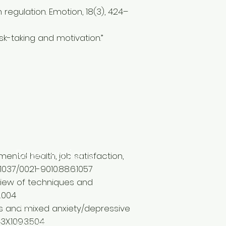
 regulation. Emotion, 18(3), 424–
k-taking and motivation.”
Reservations
al health, job satisfaction,
0.1037/0021-9010.88.6.1057
ew of techniques and
7.004
Mail:
and mixed anxiety/depressive
3X.109.3.504
rupucollective@gmail.com