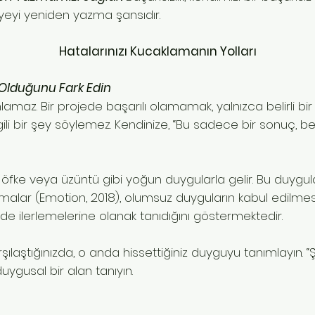
yeyi yeniden yazma şansıdır.
Hatalarınızı Kucaklamanın Yolları
 Olduğunu Fark Edin
mlamaz. Bir projede başarılı olamamak, yalnızca belirli b
lgili bir şey söylemez. Kendinize, “Bu sadece bir sonuç, be
lığı, öfke veya üzüntü gibi yoğun duygularla gelir. Bu duyg
tırmalar (Emotion, 2018), olumsuz duyguların kabul edilmesi
kilde ilerlemelerine olanak tanıdığını göstermektedir.
arşılaştığınızda, o anda hissettiğiniz duyguyu tanımlayın. “
uygusal bir alan tanıyın.