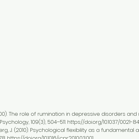
he role of rumination in depressive disorders and 
sychology, 109(3), 504–511.
https://doi.org/10.1037/0021-84
J. (2010). Psychological flexibility as a fundamental as
78.
https://doi.org/10.1016/j.cpr.2010.03.001