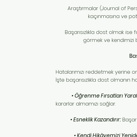
Araştırmalar (Journal of Pers
kaçınmasına ve pota
Başarısızlıkla dost olmak ise f
görmek ve kendimizi b
Ba
Hatalarımızı reddetmek yerine on
İşte başarısızlıkla dost olmanın h
• Öğrenme Fırsatları Yarat
kararlar almamızı sağlar.
• Esneklik Kazandırır:
Başarıs
• Kendi Hikâyemizi Yeni