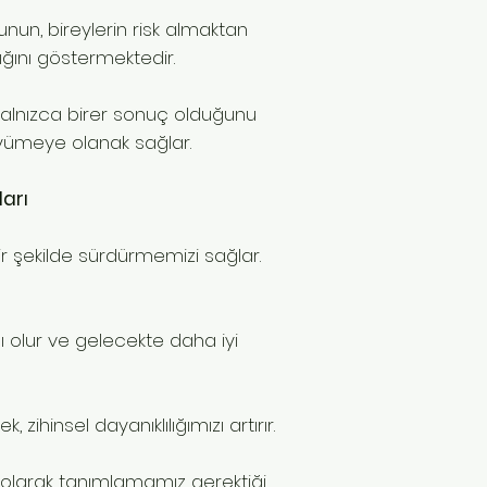
unun, bireylerin risk almaktan
ğını göstermektedir.
ın yalnızca birer sonuç olduğunu
üyümeye olanak sağlar.
arı
r şekilde sürdürmemizi sağlar.
 olur ve gelecekte daha iyi
ihinsel dayanıklılığımızı artırır.
ız olarak tanımlamamız gerektiği