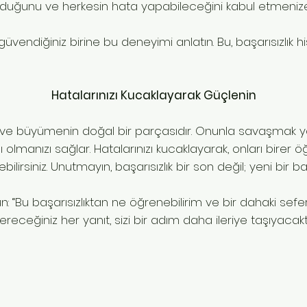
 olduğunu ve herkesin hata yapabileceğini kabul etmenize
üvendiğiniz birine bu deneyimi anlatın. Bu, başarısızlık hiss
Hatalarınızı Kucaklayarak Güçlenin
ği ve büyümenin doğal bir parçasıdır. Onunla savaşmak y
ı olmanızı sağlar. Hatalarınızı kucaklayarak, onları birer
ilirsiniz. Unutmayın, başarısızlık bir son değil; yeni bir ba
: “Bu başarısızlıktan ne öğrenebilirim ve bir dahaki sefere
ereceğiniz her yanıt, sizi bir adım daha ileriye taşıyacaktı