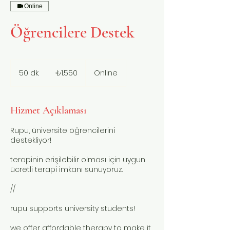
Online
Öğrencilere Destek
₺1.550
Türk
50 dk.
5
₺1.550
Online
lirası
0
d
k
Hizmet Açıklaması
.
Rupu, üniversite öğrencilerini
destekliyor!
terapinin erişilebilir olması için uygun
ücretli terapi imkanı sunuyoruz.
//
rupu supports university students!
we offer affordable therapy to make it