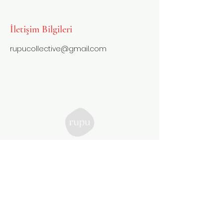
İletişim Bilgileri
rupucollective@gmail.com
Rupu Collective
Bizi Takip Edin
Kullanıcı Aydınlatma
Metni